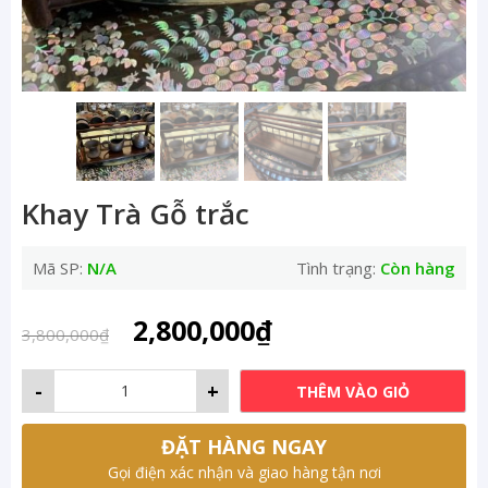
Khay Trà Gỗ trắc
Mã SP:
N/A
Tình trạng:
Còn hàng
Original
Current
2,800,000
₫
3,800,000
₫
price
price
was:
is:
-
+
THÊM VÀO GIỎ
3,800,000₫.
2,800,000₫.
ĐẶT HÀNG NGAY
Gọi điện xác nhận và giao hàng tận nơi