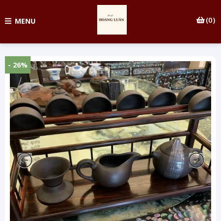
(0)
MENU
- 26%