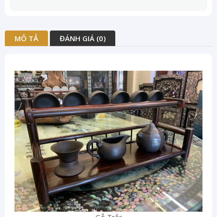
MÔ TẢ
ĐÁNH GIÁ (0)
Gỗ Trắc