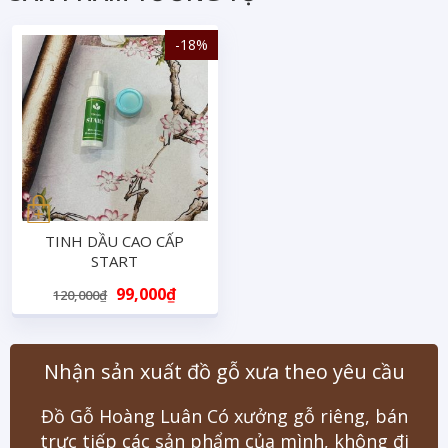
-18%
TINH DẦU CAO CẤP
START
Original
Current
99,000
₫
120,000
₫
price
price
was:
is:
120,000₫.
99,000₫.
Nhận sản xuất đồ gỗ xưa theo yêu cầu
Đồ Gỗ Hoàng Luân Có xưởng gỗ riêng, bán
trực tiếp các sản phẩm của mình, không đi