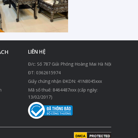
ÁCH
LIÊN HỆ
Đ/c: Số 787 Giải Phóng Hoàng Mai Hà Nội
ĐT:
0362615974
Giấy chứng nhận ĐKDN: 41N8045xxx
n
Mã số thuế: 8464487xxx (cấp ngày:
13/02/2017)