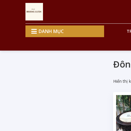
DANH MỤC
T
Đôn
Hiển thị 