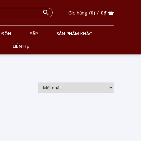
Giỏ hàng
(0)
/
0
₫
ĐÔN
SẬP
SẢN PHẨM KHÁC
LIÊN HỆ