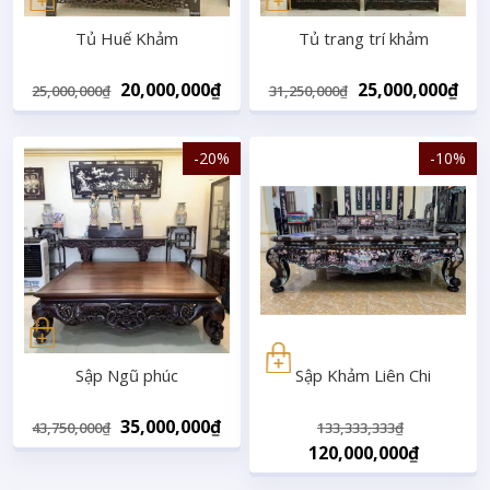
Tủ Huế Khảm
Tủ trang trí khảm
Original
Current
Original
Cur
20,000,000
₫
25,000,000
₫
25,000,000
₫
31,250,000
₫
price
price
price
pri
was:
is:
was:
is:
-20%
-10%
25,000,000₫.
20,000,000₫.
31,250,000₫.
25,
Sập Ngũ phúc
Sập Khảm Liên Chi
Original
Current
Original
35,000,000
₫
43,750,000
₫
133,333,333
₫
price
price
price
Current
120,000,000
₫
was:
is:
was:
price