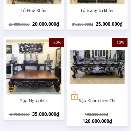
Tủ Huế Khảm
Tủ trang trí khảm
Original
Current
Original
Cur
20,000,000
₫
25,000,000
₫
25,000,000
₫
31,250,000
₫
price
price
price
pri
was:
is:
was:
is:
-20%
-10%
25,000,000₫.
20,000,000₫.
31,250,000₫.
25,
Sập Ngũ phúc
Sập Khảm Liên Chi
Original
Current
Original
35,000,000
₫
43,750,000
₫
133,333,333
₫
price
price
price
Current
120,000,000
₫
was:
is:
was:
price