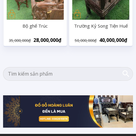
Bộ ghế Trúc
Trường Kỷ Song Tiện Huế
Original
Current
Original
Cur
28,000,000
₫
40,000,000
₫
35,000,000
₫
50,000,000
₫
price
price
price
pri
was:
is:
was:
is:
35,000,000₫.
28,000,000₫.
50,000,000₫.
40,