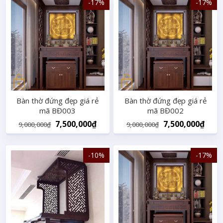
-17%
-17%
9,000,000₫.
7,500,000₫.
9,000,000₫.
7,50
Bàn thờ đứng đẹp giá rẻ
Bàn thờ đứng đẹp giá rẻ
mã BĐ003
mã BĐ002
Original
Current
Original
Curr
7,500,000
₫
7,500,000
₫
9,000,000
₫
9,000,000
₫
price
price
price
pric
was:
is:
was:
is:
-10%
-17%
9,000,000₫.
7,500,000₫.
9,000,000₫.
7,50