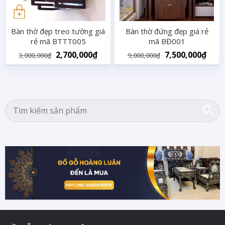
Bàn thờ đẹp treo tường giá
Bàn thờ đứng đẹp giá rẻ
rẻ mã BTTT005
mã BĐ001
Original
Current
Original
Curr
2,700,000
₫
7,500,000
₫
3,000,000
₫
9,000,000
₫
price
price
price
pric
was:
is:
was:
is:
3,000,000₫.
2,700,000₫.
9,000,000₫.
7,50